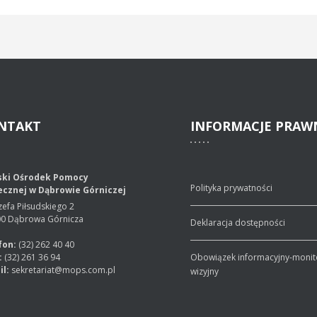
NTAKT
INFORMACJE
PRAW
ski Ośrodek Pomocy
Polityka prywatności
ecznej w Dąbrowie Górniczej
ózefa Piłsudskiego 2
00 Dąbrowa Górnicza
Deklaracja dostępności
fon:
(32) 262 40 40
:
(32) 261 36 94
Obowiązek informacyjny-monit
il:
sekretariat@mops.com.pl
wizyjny