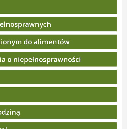
epełnosprawnych
nionym do alimentów
ia o niepełnosprawności
rodziną