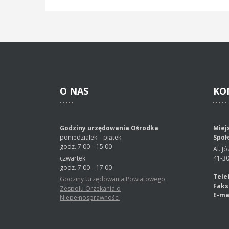
O
NAS
KO
Godziny urzędowania Ośrodka
Miej
poniedziałek – piątek
Społ
godz. 7:00 – 15:00
Al. J
czwartek
41-3
godz. 7:00 – 17:00
Tele
Godziny Urzędowania Powiatowego
Faks
Zespołu Orzekania o
E-ma
Niepełnosprawności